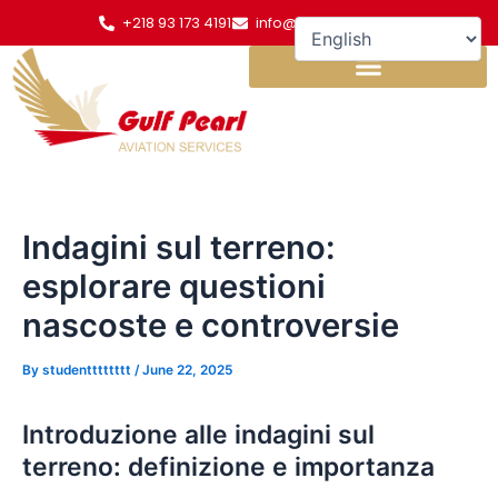
Skip
Post
+218 93 173 4191
info@gulfpearl.aero
to
navigation
content
Indagini sul terreno:
esplorare questioni
nascoste e controversie
By
studentttttttt
/
June 22, 2025
Introduzione alle indagini sul
terreno: definizione e importanza