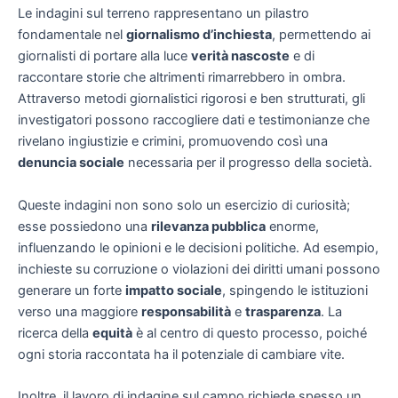
Le indagini sul terreno rappresentano un pilastro
fondamentale nel
giornalismo d’inchiesta
, permettendo ai
giornalisti di portare alla luce
verità nascoste
e di
raccontare storie che altrimenti rimarrebbero in ombra.
Attraverso metodi giornalistici rigorosi e ben strutturati, gli
investigatori possono raccogliere dati e testimonianze che
rivelano ingiustizie e crimini, promuovendo così una
denuncia sociale
necessaria per il progresso della società.
Queste indagini non sono solo un esercizio di curiosità;
esse possiedono una
rilevanza pubblica
enorme,
influenzando le opinioni e le decisioni politiche. Ad esempio,
inchieste su corruzione o violazioni dei diritti umani possono
generare un forte
impatto sociale
, spingendo le istituzioni
verso una maggiore
responsabilità
e
trasparenza
. La
ricerca della
equità
è al centro di questo processo, poiché
ogni storia raccontata ha il potenziale di cambiare vite.
Inoltre, il lavoro di indagine sul campo richiede spesso un