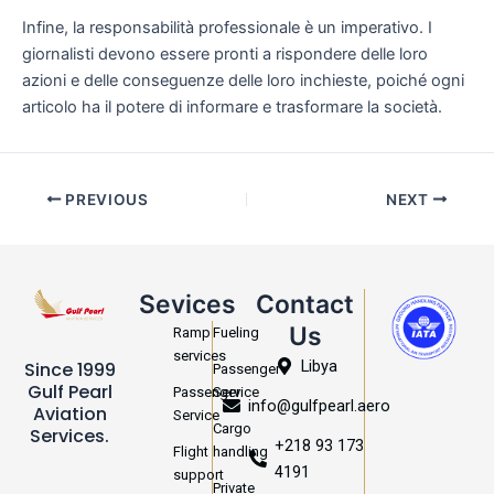
Infine, la responsabilità professionale è un imperativo. I
giornalisti devono essere pronti a rispondere delle loro
azioni e delle conseguenze delle loro inchieste, poiché ogni
articolo ha il potere di informare e trasformare la società.
PREVIOUS
NEXT
Sevices
Contact
Us
Ramp
Fueling
services
Libya
Since 1999
Passenger
Gulf Pearl
Passenger
Service
info@gulfpearl.aero
Aviation
Service
Cargo
Services.
+218 93 173
Flight
handling
4191
support
Private